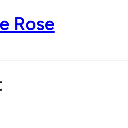
se Rose
t