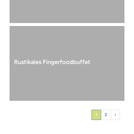
Rustikales Fingerfoodbuffet
1
2
›