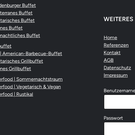
denburger Buffet
terranes Buffet
WEITERES
tarisches Buffet
nes Buffet
nachtliches Buffet
Home
Referenzen
buffet
Kontakt
| American-Barbecue-Buffet
AGB
arisches Grillbuffet
Datenschutz
nes Grillbuffet
Impressum
erfood | Sommernachtstraum
erfood | Vegetarisch & Vegan
Benutzername 
rfood | Rustikal
Passwort