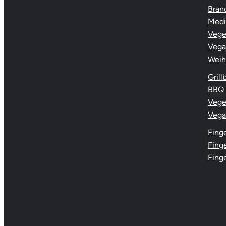
Bran
Medi
Vege
Vega
Weih
Grill
BBQ 
Veget
Vega
Fing
Fing
Finge