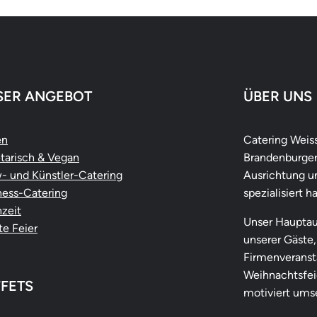
SER ANGEBOT
ÜBER UNS
en
Catering Weiss
tarisch & Vegan
Brandenburger
- und Künstler-Catering
Ausrichtung u
ness-Catering
spezialisiert ha
zeit
Unser Hauptau
te Feier
unserer Gäste,
Firmenveranst
Weihnachtsfeie
FETS
motiviert ums