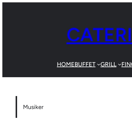
CATER
HOME
BUFFET
GRILL
FI
Musiker