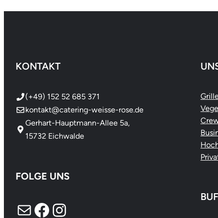
KONTAKT
UN
Grill
(+49) 152 52 685 371
Vege
kontakt@catering-weisse-rose.de
Crew
Gerhart-Hauptmann-Allee 5a,
Busi
15732 Eichwalde
Hoch
Priva
FOLGE UNS
BUF
E-Mail
Facebook
Instagram