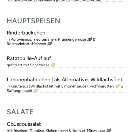
HAUPTSPEISEN
Rinderbäckchen
in Portweinjus, mediterranem Pfannengemüse
&
Rosmarinkartöffelchen
Ratatouille-Auflauf
gratiniert mit Schafskäse
Limonenhähnchen | als Alternative: Wildlachsfilet
in Kräuterjus (Wildlachsfilet mit Limonensauce), Vichykarotten
&
Safrangnocchi
SALATE
Couscoussalat
mit frischem Gemüse, Kichererbsen & Joghurt-Minzsauce