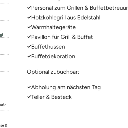
Personal zum Grillen & Buffetbetreuu
Holzkohlegrill aus Edelstahl
Warmhaltegeräte
Pavillon für Grill & Buffet
Buffethussen
Buffetdekoration
Optional zubuchbar:
Abholung am nächsten Tag
Teller & Besteck
urt-
se &