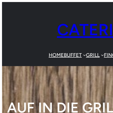
Zum
Inhalt
CATER
springen
HOME
BUFFET
GRILL
FI
AUF IN DIE GRI