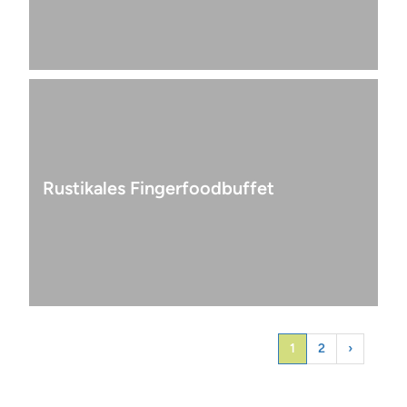
Rustikales Fingerfoodbuffet
1
2
›